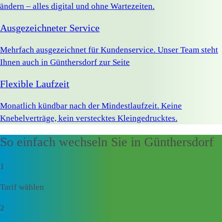
ändern – alles digital und ohne Wartezeiten.
Ausgezeichneter Service
Mehrfach ausgezeichnet für Kundenservice. Unser Team steht
Ihnen auch in Günthersdorf zur Seite
Flexible Laufzeit
Monatlich kündbar nach der Mindestlaufzeit. Keine
Knebelverträge, kein verstecktes Kleingedrucktes.
So einfach wechseln Sie in Günthersdorf
1
Tarif wählen
2