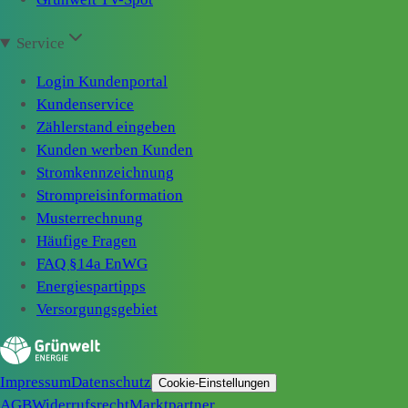
Service
Login Kundenportal
Kundenservice
Zählerstand eingeben
Kunden werben Kunden
Stromkennzeichnung
Strompreisinformation
Musterrechnung
Häufige Fragen
FAQ §14a EnWG
Energiespartipps
Versorgungsgebiet
Impressum
Datenschutz
Cookie-Einstellungen
AGB
Widerrufsrecht
Marktpartner