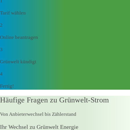
1
Tarif wählen
2
Online beantragen
3
Grünwelt kündigt
4
Fertig!
Häufige Fragen zu Grünwelt-Strom
Von Anbieterwechsel bis Zählerstand
Ihr Wechsel zu Grünwelt Energie