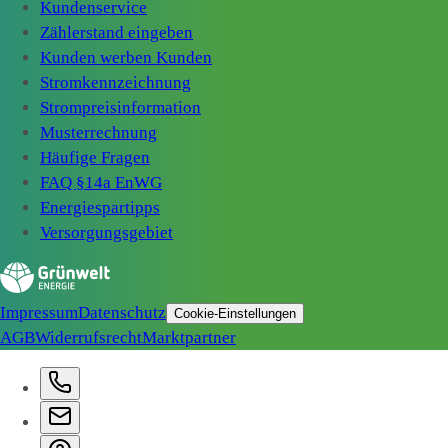
Kundenservice
Zählerstand eingeben
Kunden werben Kunden
Stromkennzeichnung
Strompreisinformation
Musterrechnung
Häufige Fragen
FAQ §14a EnWG
Energiespartipps
Versorgungsgebiet
Impressum
Datenschutz
Cookie-Einstellungen
AGB
Widerrufsrecht
Marktpartner