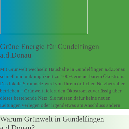
Grüne Energie für
Gundelfingen
a.d.Donau
Mit Grünwelt wechseln Haushalte in Gundelfingen a.d.Donau
schnell und unkompliziert zu 100% erneuerbarem Ökostrom.
Das lokale Stromnetz wird von Ihrem örtlichen Netzbetreiber
betrieben – Grünwelt liefert den Ökostrom zuverlässig über
dieses bestehende Netz. Sie müssen dafür keine neuen
Leitungen verlegen oder irgendetwas am Anschluss ändern.
Warum Grünwelt in Gundelfingen
a.d.Donau?