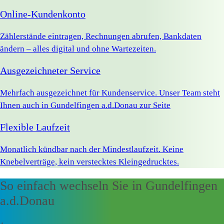
Online-Kundenkonto
Zählerstände eintragen, Rechnungen abrufen, Bankdaten
ändern – alles digital und ohne Wartezeiten.
Ausgezeichneter Service
Mehrfach ausgezeichnet für Kundenservice. Unser Team steht
Ihnen auch in Gundelfingen a.d.Donau zur Seite
Flexible Laufzeit
Monatlich kündbar nach der Mindestlaufzeit. Keine
Knebelverträge, kein verstecktes Kleingedrucktes.
So einfach wechseln Sie in Gundelfingen
a.d.Donau