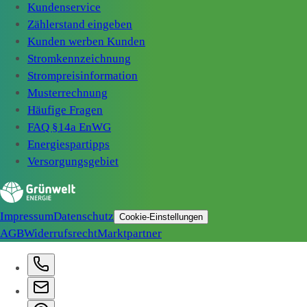
Kundenservice
Zählerstand eingeben
Kunden werben Kunden
Stromkennzeichnung
Strompreisinformation
Musterrechnung
Häufige Fragen
FAQ §14a EnWG
Energiespartipps
Versorgungsgebiet
Impressum
Datenschutz
Cookie-Einstellungen
AGB
Widerrufsrecht
Marktpartner