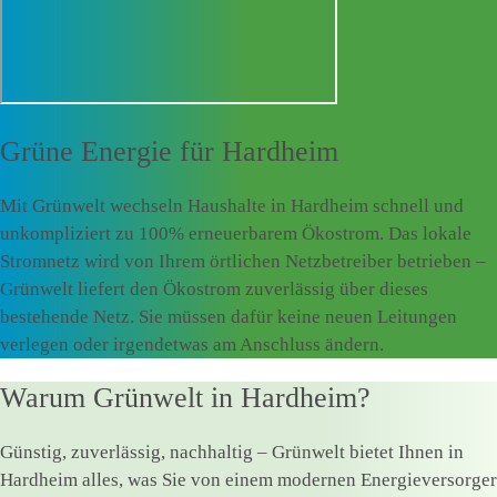
Grüne Energie für
Hardheim
Mit Grünwelt wechseln Haushalte in Hardheim schnell und
unkompliziert zu 100% erneuerbarem Ökostrom. Das lokale
Stromnetz wird von Ihrem örtlichen Netzbetreiber betrieben –
Grünwelt liefert den Ökostrom zuverlässig über dieses
bestehende Netz. Sie müssen dafür keine neuen Leitungen
verlegen oder irgendetwas am Anschluss ändern.
Warum Grünwelt in Hardheim?
Günstig, zuverlässig, nachhaltig – Grünwelt bietet Ihnen in
Hardheim alles, was Sie von einem modernen Energieversorger