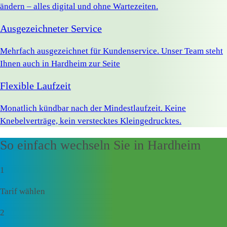
ändern – alles digital und ohne Wartezeiten.
Ausgezeichneter Service
Mehrfach ausgezeichnet für Kundenservice. Unser Team steht
Ihnen auch in Hardheim zur Seite
Flexible Laufzeit
Monatlich kündbar nach der Mindestlaufzeit. Keine
Knebelverträge, kein verstecktes Kleingedrucktes.
So einfach wechseln Sie in Hardheim
1
Tarif wählen
2