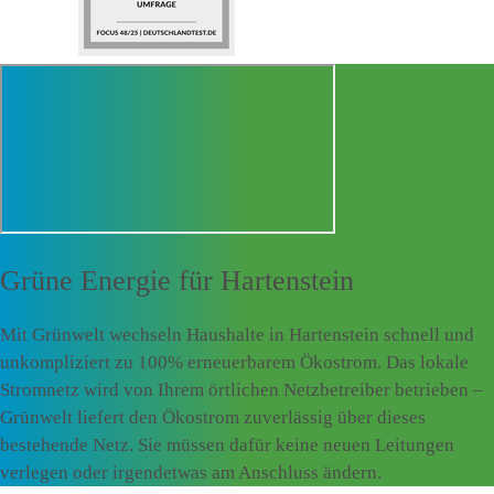
Grüne Energie für
Hartenstein
Mit Grünwelt wechseln Haushalte in Hartenstein schnell und
unkompliziert zu 100% erneuerbarem Ökostrom. Das lokale
Stromnetz wird von Ihrem örtlichen Netzbetreiber betrieben –
Grünwelt liefert den Ökostrom zuverlässig über dieses
bestehende Netz. Sie müssen dafür keine neuen Leitungen
verlegen oder irgendetwas am Anschluss ändern.