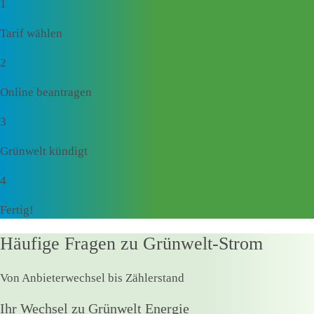
1
Tarif wählen
2
Online beantragen
3
Grünwelt kündigt
4
Fertig!
Häufige Fragen zu Grünwelt-Strom
Von Anbieterwechsel bis Zählerstand
Ihr Wechsel zu Grünwelt Energie