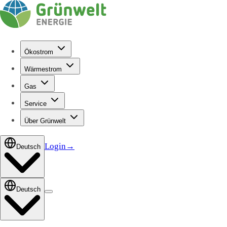
Ökostrom
Wärmestrom
Gas
Service
Über Grünwelt
Login
→
Deutsch
Deutsch