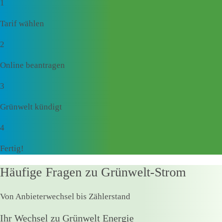
1
Tarif wählen
2
Online beantragen
3
Grünwelt kündigt
4
Fertig!
Häufige Fragen zu Grünwelt-Strom
Von Anbieterwechsel bis Zählerstand
Ihr Wechsel zu Grünwelt Energie