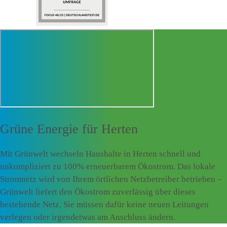
Grüne Energie für
Herten
Mit Grünwelt wechseln Haushalte in Herten schnell und
unkompliziert zu 100% erneuerbarem Ökostrom. Das lokale
Stromnetz wird von Ihrem örtlichen Netzbetreiber betrieben –
Grünwelt liefert den Ökostrom zuverlässig über dieses
bestehende Netz. Sie müssen dafür keine neuen Leitungen
verlegen oder irgendetwas am Anschluss ändern.