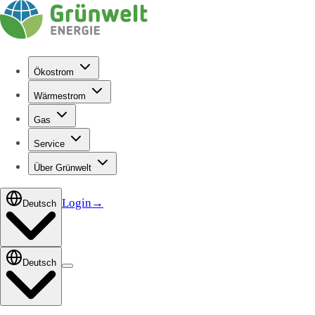
Ökostrom
Wärmestrom
Gas
Service
Über Grünwelt
Login
→
Deutsch
Deutsch