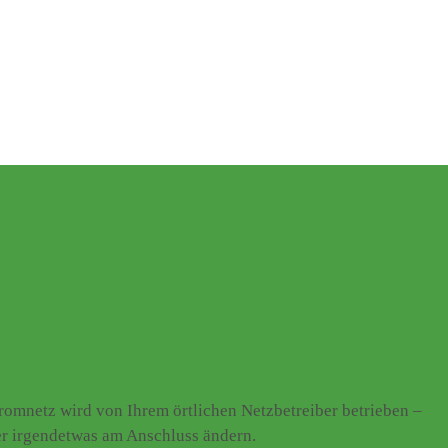
omnetz wird von Ihrem örtlichen Netzbetreiber betrieben –
er irgendetwas am Anschluss ändern.