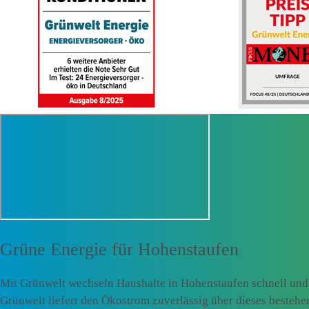
Grüne Energie für
Hohenstaufen
Mit Grünwelt wechseln Haushalte in Hohenstaufen schnell und
Grünwelt liefert den Ökostrom zuverlässig über dieses besteh