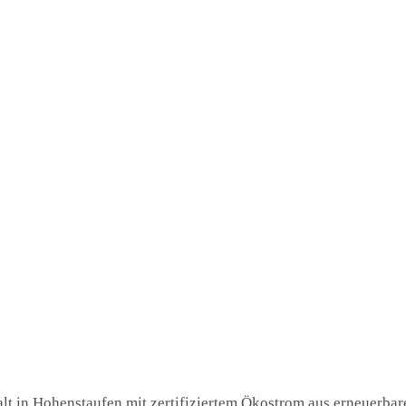
lt in Hohenstaufen mit zertifiziertem Ökostrom aus erneuerbare