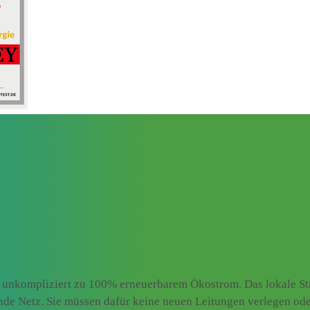
 unkompliziert zu 100% erneuerbarem Ökostrom. Das lokale Str
ende Netz. Sie müssen dafür keine neuen Leitungen verlegen od