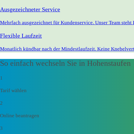
Ausgezeichneter Service
Mehrfach ausgezeichnet für Kundenservice. Unser Team steht 
Flexible Laufzeit
Monatlich kündbar nach der Mindestlaufzeit. Keine Knebelvert
So einfach wechseln Sie in Hohenstaufen
1
Tarif wählen
2
Online beantragen
3