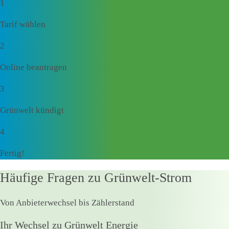
1
Tarif wählen
2
Online beantragen
3
Grünwelt kündigt
4
Fertig!
Häufige Fragen zu Grünwelt-Strom
Von Anbieterwechsel bis Zählerstand
Ihr Wechsel zu Grünwelt Energie