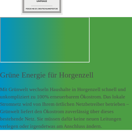
Grüne Energie für
Horgenzell
Mit Grünwelt wechseln Haushalte in Horgenzell schnell und
unkompliziert zu 100% erneuerbarem Ökostrom. Das lokale
Stromnetz wird von Ihrem örtlichen Netzbetreiber betrieben –
Grünwelt liefert den Ökostrom zuverlässig über dieses
bestehende Netz. Sie müssen dafür keine neuen Leitungen
verlegen oder irgendetwas am Anschluss ändern.