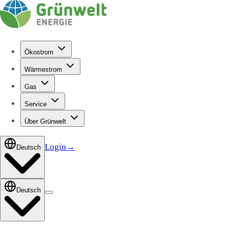
Ökostrom
Wärmestrom
Gas
Service
Über Grünwelt
Login
→
Deutsch
Deutsch