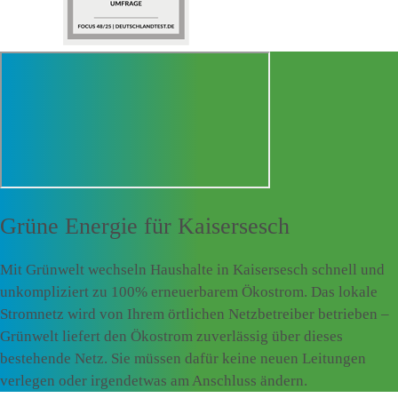
Grüne Energie für
Kaisersesch
Mit Grünwelt wechseln Haushalte in Kaisersesch schnell und
unkompliziert zu 100% erneuerbarem Ökostrom. Das lokale
Stromnetz wird von Ihrem örtlichen Netzbetreiber betrieben –
Grünwelt liefert den Ökostrom zuverlässig über dieses
bestehende Netz. Sie müssen dafür keine neuen Leitungen
verlegen oder irgendetwas am Anschluss ändern.