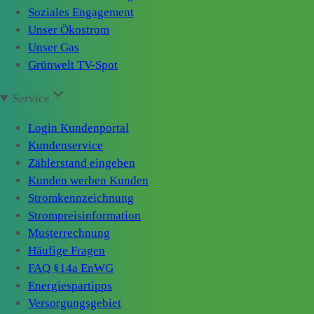
Soziales Engagement
Unser Ökostrom
Unser Gas
Grünwelt TV-Spot
Service
Login Kundenportal
Kundenservice
Zählerstand eingeben
Kunden werben Kunden
Stromkennzeichnung
Strompreisinformation
Musterrechnung
Häufige Fragen
FAQ §14a EnWG
Energiespartipps
Versorgungsgebiet