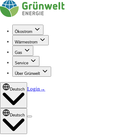
Ökostrom
Wärmestrom
Gas
Service
Über Grünwelt
Login
→
Deutsch
Deutsch