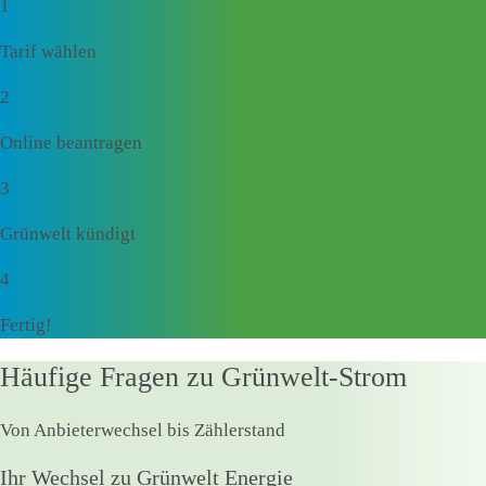
1
Tarif wählen
2
Online beantragen
3
Grünwelt kündigt
4
Fertig!
Häufige Fragen zu Grünwelt-Strom
Von Anbieterwechsel bis Zählerstand
Ihr Wechsel zu Grünwelt Energie