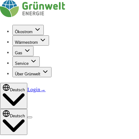
Ökostrom
Wärmestrom
Gas
Service
Über Grünwelt
Login
→
Deutsch
Deutsch