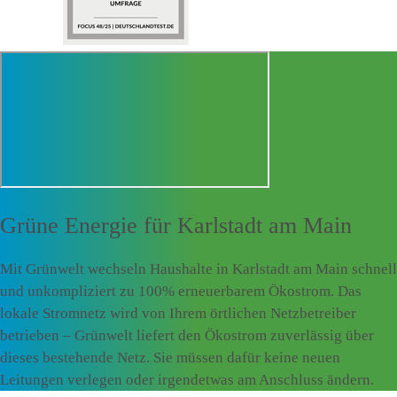
Grüne Energie für
Karlstadt am Main
Mit Grünwelt wechseln Haushalte in Karlstadt am Main schnell
und unkompliziert zu 100% erneuerbarem Ökostrom. Das
lokale Stromnetz wird von Ihrem örtlichen Netzbetreiber
betrieben – Grünwelt liefert den Ökostrom zuverlässig über
dieses bestehende Netz. Sie müssen dafür keine neuen
Leitungen verlegen oder irgendetwas am Anschluss ändern.