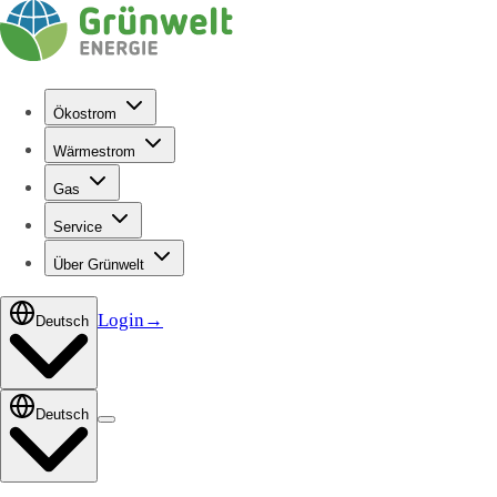
Ökostrom
Wärmestrom
Gas
Service
Über Grünwelt
Login
→
Deutsch
Deutsch