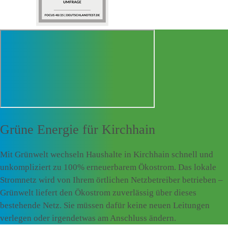
Grüne Energie für
Kirchhain
Mit Grünwelt wechseln Haushalte in Kirchhain schnell und
unkompliziert zu 100% erneuerbarem Ökostrom. Das lokale
Stromnetz wird von Ihrem örtlichen Netzbetreiber betrieben –
Grünwelt liefert den Ökostrom zuverlässig über dieses
bestehende Netz. Sie müssen dafür keine neuen Leitungen
verlegen oder irgendetwas am Anschluss ändern.