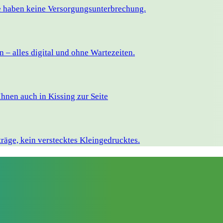
ie haben keine Versorgungsunterbrechung.
– alles digital und ohne Wartezeiten.
hnen auch in Kissing zur Seite
räge, kein verstecktes Kleingedrucktes.