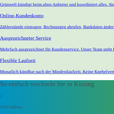
Grünwelt kündigt beim alten Anbieter und koordiniert alles. S
Online-Kundenkonto
Zählerstände eintragen, Rechnungen abrufen, Bankdaten ändern 
Ausgezeichneter Service
Mehrfach ausgezeichnet für Kundenservice. Unser Team steht I
Flexible Laufzeit
Monatlich kündbar nach der Mindestlaufzeit. Keine Knebelvert
So einfach wechseln Sie in Kissing
1
Tarif wählen