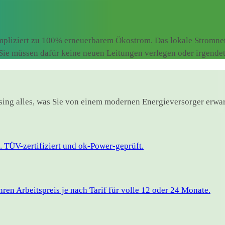
pliziert zu 100% erneuerbarem Ökostrom. Das lokale Stromnetz
. Sie müssen dafür keine neuen Leitungen verlegen oder irgend
ssing alles, was Sie von einem modernen Energieversorger erwar
 TÜV-zertifiziert und ok-Power-geprüft.
en Arbeitspreis je nach Tarif für volle 12 oder 24 Monate.