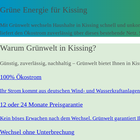
Grüne Energie für
Kissing
Mit Grünwelt wechseln Haushalte in Kissing schnell und unkom
liefert den Ökostrom zuverlässig über dieses bestehende Netz
Warum Grünwelt in Kissing?
Günstig, zuverlässig, nachhaltig – Grünwelt bietet Ihnen in Ki
100% Ökostrom
Ihr Strom kommt aus deutschen Wind- und Wasserkraftanlagen.
12 oder 24 Monate Preisgarantie
Kein böses Erwachen nach dem Wechsel. Grünwelt garantiert Ihr
Wechsel ohne Unterbrechung