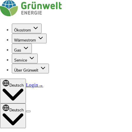
Ökostrom
Wärmestrom
Gas
Service
Über Grünwelt
Login
→
Deutsch
Deutsch