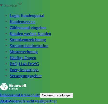
Service
Login Kundenportal
Kundenservice
Zählerstand eingeben
Kunden werben Kunden
Stromkennzeichnung
Strompreisinformation
Musterrechnung
Häufige Fragen
FAQ §14a EnWG
Energiespartipps
Versorgungsgebiet
Impressum
Datenschutz
Cookie-Einstellungen
AGB
Widerrufsrecht
Marktpartner