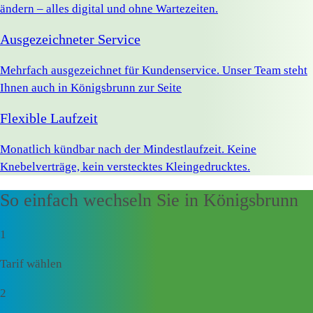
ändern – alles digital und ohne Wartezeiten.
Ausgezeichneter Service
Mehrfach ausgezeichnet für Kundenservice. Unser Team steht
Ihnen auch in Königsbrunn zur Seite
Flexible Laufzeit
Monatlich kündbar nach der Mindestlaufzeit. Keine
Knebelverträge, kein verstecktes Kleingedrucktes.
So einfach wechseln Sie in Königsbrunn
1
Tarif wählen
2