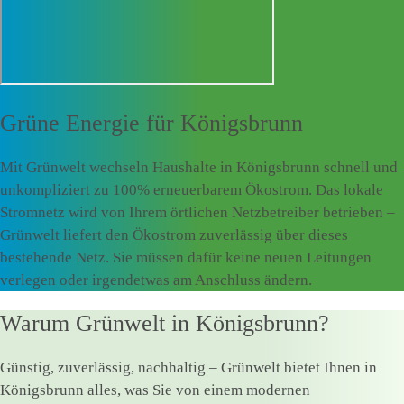
Grüne Energie für
Königsbrunn
Mit Grünwelt wechseln Haushalte in Königsbrunn schnell und
unkompliziert zu 100% erneuerbarem Ökostrom. Das lokale
Stromnetz wird von Ihrem örtlichen Netzbetreiber betrieben –
Grünwelt liefert den Ökostrom zuverlässig über dieses
bestehende Netz. Sie müssen dafür keine neuen Leitungen
verlegen oder irgendetwas am Anschluss ändern.
Warum Grünwelt in Königsbrunn?
Günstig, zuverlässig, nachhaltig – Grünwelt bietet Ihnen in
Königsbrunn alles, was Sie von einem modernen