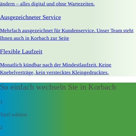
ändern – alles digital und ohne Wartezeiten.
Ausgezeichneter Service
Mehrfach ausgezeichnet für Kundenservice. Unser Team steht
Ihnen auch in Korbach zur Seite
Flexible Laufzeit
Monatlich kündbar nach der Mindestlaufzeit. Keine
Knebelverträge, kein verstecktes Kleingedrucktes.
So einfach wechseln Sie in Korbach
1
Tarif wählen
2