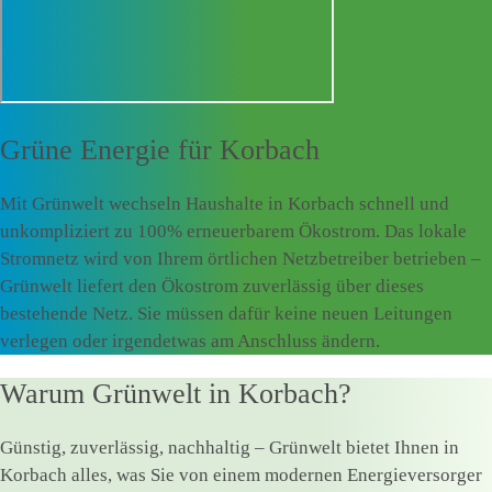
Grüne Energie für
Korbach
Mit Grünwelt wechseln Haushalte in Korbach schnell und
unkompliziert zu 100% erneuerbarem Ökostrom. Das lokale
Stromnetz wird von Ihrem örtlichen Netzbetreiber betrieben –
Grünwelt liefert den Ökostrom zuverlässig über dieses
bestehende Netz. Sie müssen dafür keine neuen Leitungen
verlegen oder irgendetwas am Anschluss ändern.
Warum Grünwelt in Korbach?
Günstig, zuverlässig, nachhaltig – Grünwelt bietet Ihnen in
Korbach alles, was Sie von einem modernen Energieversorger