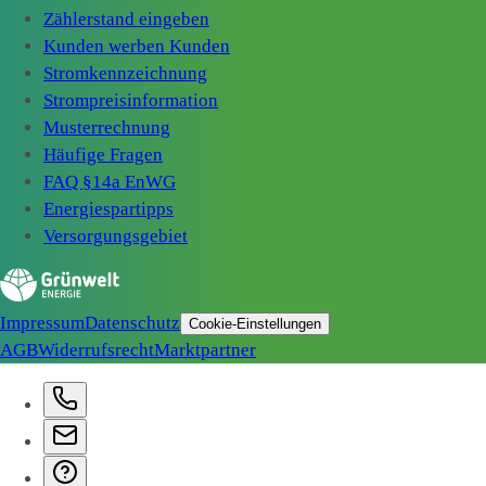
Zählerstand eingeben
Kunden werben Kunden
Stromkennzeichnung
Strompreisinformation
Musterrechnung
Häufige Fragen
FAQ §14a EnWG
Energiespartipps
Versorgungsgebiet
Impressum
Datenschutz
Cookie-Einstellungen
AGB
Widerrufsrecht
Marktpartner