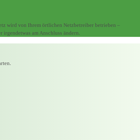
z wird von Ihrem örtlichen Netzbetreiber betrieben –
er irgendetwas am Anschluss ändern.
rten.