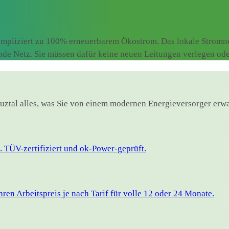
mpliziert zu 100% erneuerbarem Ökostrom. Das lokale Stromnet
ende Netz. Sie müssen dafür keine neuen Leitungen verlegen od
euztal alles, was Sie von einem modernen Energieversorger erwa
 TÜV-zertifiziert und ok-Power-geprüft.
en Arbeitspreis je nach Tarif für volle 12 oder 24 Monate.