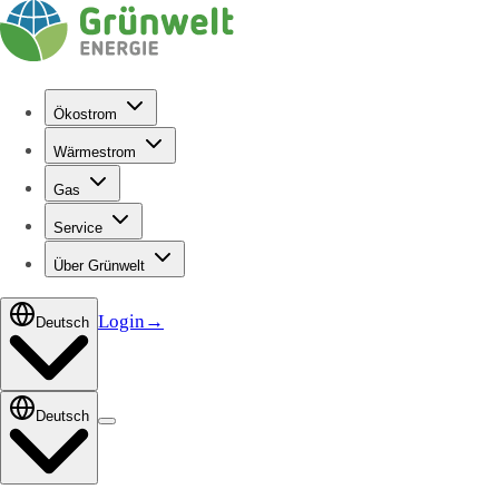
Ökostrom
Wärmestrom
Gas
Service
Über Grünwelt
Login
→
Deutsch
Deutsch