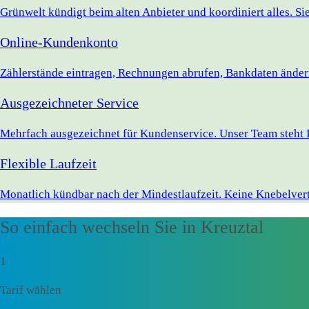
Grünwelt kündigt beim alten Anbieter und koordiniert alles. S
Online-Kundenkonto
Zählerstände eintragen, Rechnungen abrufen, Bankdaten ändern 
Ausgezeichneter Service
Mehrfach ausgezeichnet für Kundenservice. Unser Team steht I
Flexible Laufzeit
Monatlich kündbar nach der Mindestlaufzeit. Keine Knebelvert
So einfach wechseln Sie in Kreuztal
1
Tarif wählen