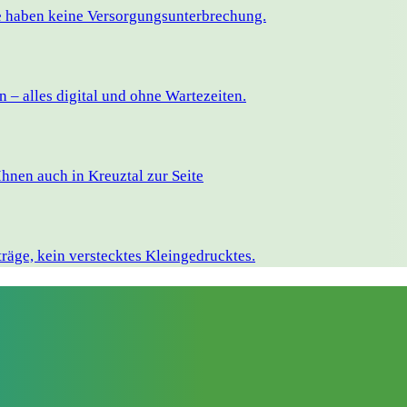
ie haben keine Versorgungsunterbrechung.
– alles digital und ohne Wartezeiten.
hnen auch in Kreuztal zur Seite
räge, kein verstecktes Kleingedrucktes.