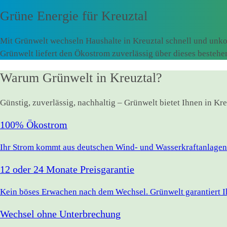
Grüne Energie für
Kreuztal
Mit Grünwelt wechseln Haushalte in Kreuztal schnell und unko
Grünwelt liefert den Ökostrom zuverlässig über dieses besteh
Warum Grünwelt in Kreuztal?
Günstig, zuverlässig, nachhaltig – Grünwelt bietet Ihnen in Kr
100% Ökostrom
Ihr Strom kommt aus deutschen Wind- und Wasserkraftanlagen.
12 oder 24 Monate Preisgarantie
Kein böses Erwachen nach dem Wechsel. Grünwelt garantiert Ihr
Wechsel ohne Unterbrechung