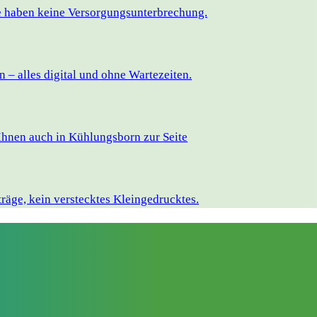
ie haben keine Versorgungsunterbrechung.
– alles digital und ohne Wartezeiten.
Ihnen auch in Kühlungsborn zur Seite
räge, kein verstecktes Kleingedrucktes.