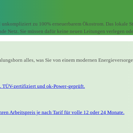
 unkompliziert zu 100% erneuerbarem Ökostrom. Das lokale Str
ende Netz. Sie müssen dafür keine neuen Leitungen verlegen od
ühlungsborn alles, was Sie von einem modernen Energieversorge
 TÜV-zertifiziert und ok-Power-geprüft.
en Arbeitspreis je nach Tarif für volle 12 oder 24 Monate.