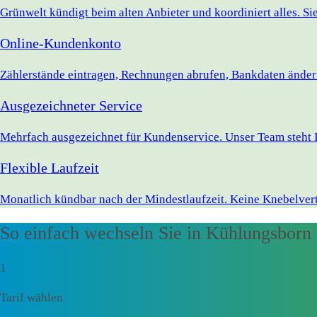
Grünwelt kündigt beim alten Anbieter und koordiniert alles. S
Online-Kundenkonto
Zählerstände eintragen, Rechnungen abrufen, Bankdaten ändern 
Ausgezeichneter Service
Mehrfach ausgezeichnet für Kundenservice. Unser Team steht 
Flexible Laufzeit
Monatlich kündbar nach der Mindestlaufzeit. Keine Knebelvert
So einfach wechseln Sie in Kühlungsborn
1
Tarif wählen