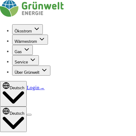
Ökostrom
Wärmestrom
Gas
Service
Über Grünwelt
Login
→
Deutsch
Deutsch