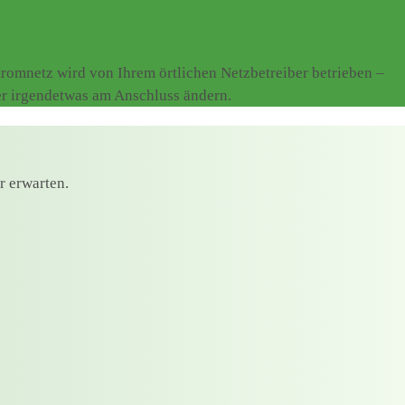
omnetz wird von Ihrem örtlichen Netzbetreiber betrieben –
er irgendetwas am Anschluss ändern.
r erwarten.