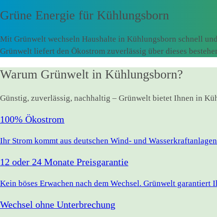
Grüne Energie für
Kühlungsborn
Mit Grünwelt wechseln Haushalte in Kühlungsborn schnell und
Grünwelt liefert den Ökostrom zuverlässig über dieses besteh
Warum Grünwelt in Kühlungsborn?
Günstig, zuverlässig, nachhaltig – Grünwelt bietet Ihnen in K
100% Ökostrom
Ihr Strom kommt aus deutschen Wind- und Wasserkraftanlagen.
12 oder 24 Monate Preisgarantie
Kein böses Erwachen nach dem Wechsel. Grünwelt garantiert Ihr
Wechsel ohne Unterbrechung