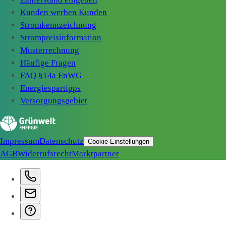
Kunden werben Kunden
Stromkennzeichnung
Strompreisinformation
Musterrechnung
Häufige Fragen
FAQ §14a EnWG
Energiespartipps
Versorgungsgebiet
Impressum
Datenschutz
Cookie-Einstellungen
AGB
Widerrufsrecht
Marktpartner