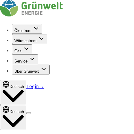
Ökostrom
Wärmestrom
Gas
Service
Über Grünwelt
Login
→
Deutsch
Deutsch