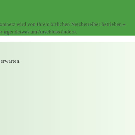
mnetz wird von Ihrem örtlichen Netzbetreiber betrieben –
er irgendetwas am Anschluss ändern.
 erwarten.