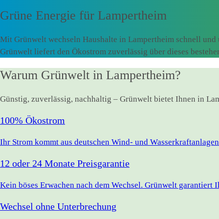
Grüne Energie für
Lampertheim
Mit Grünwelt wechseln Haushalte in Lampertheim schnell und 
Grünwelt liefert den Ökostrom zuverlässig über dieses besteh
Warum Grünwelt in Lampertheim?
Günstig, zuverlässig, nachhaltig – Grünwelt bietet Ihnen in L
100% Ökostrom
Ihr Strom kommt aus deutschen Wind- und Wasserkraftanlagen.
12 oder 24 Monate Preisgarantie
Kein böses Erwachen nach dem Wechsel. Grünwelt garantiert Ihr
Wechsel ohne Unterbrechung