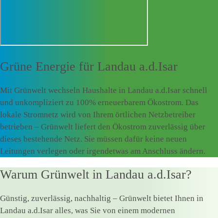
Grüne Energie für
Landau a.d.Isar
Mit Grünwelt wechseln Haushalte in Landau a.d.Isar schnell
und unkompliziert zu 100% erneuerbarem Ökostrom. Das
lokale Stromnetz wird von Ihrem örtlichen Netzbetreiber
betrieben – Grünwelt liefert den Ökostrom zuverlässig über
dieses bestehende Netz. Sie müssen dafür keine neuen
Leitungen verlegen oder irgendetwas am Anschluss ändern.
Warum Grünwelt in Landau a.d.Isar?
Günstig, zuverlässig, nachhaltig – Grünwelt bietet Ihnen in
Landau a.d.Isar alles, was Sie von einem modernen