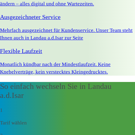
ändern – alles digital und ohne Wartezeiten.
Ausgezeichneter Service
Mehrfach ausgezeichnet für Kundenservice. Unser Team steht
Ihnen auch in Landau a.d.Isar zur Seite
Flexible Laufzeit
Monatlich kündbar nach der Mindestlaufzeit. Keine
Knebelverträge, kein verstecktes Kleingedrucktes.
So einfach wechseln Sie in Landau
a.d.Isar
1
Tarif wählen