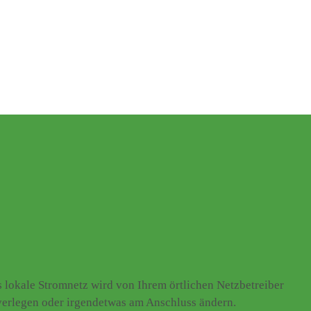
lokale Stromnetz wird von Ihrem örtlichen Netzbetreiber
 verlegen oder irgendetwas am Anschluss ändern.