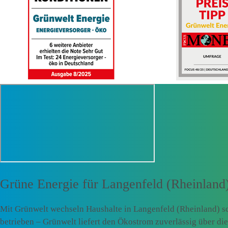
Grüne Energie für
Langenfeld (Rheinland
Mit Grünwelt wechseln Haushalte in Langenfeld (Rheinland) s
betrieben – Grünwelt liefert den Ökostrom zuverlässig über d