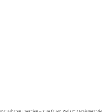
rneuerbaren Energien – zum fairen Preis mit Preisgarantie.