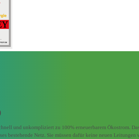
)
chnell und unkompliziert zu 100% erneuerbarem Ökostrom. Das 
ieses bestehende Netz. Sie müssen dafür keine neuen Leitungen