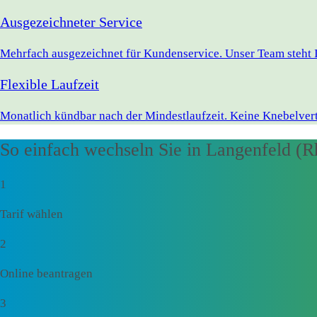
Ausgezeichneter Service
Mehrfach ausgezeichnet für Kundenservice. Unser Team steht I
Flexible Laufzeit
Monatlich kündbar nach der Mindestlaufzeit. Keine Knebelvert
So einfach wechseln Sie in Langenfeld (R
1
Tarif wählen
2
Online beantragen
3