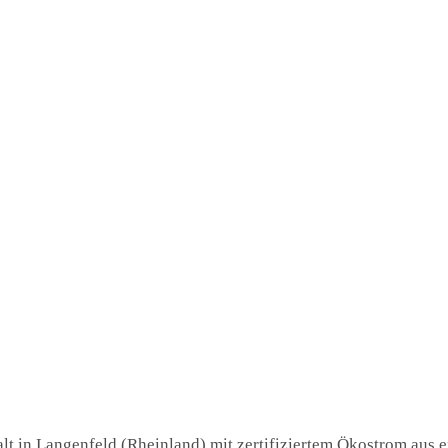
lt in Langenfeld (Rheinland) mit zertifiziertem Ökostrom aus e