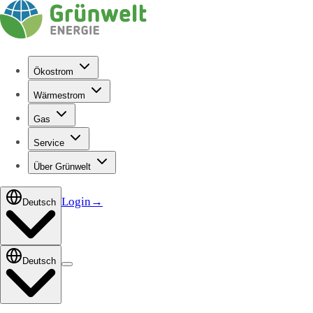
Ökostrom
Wärmestrom
Gas
Service
Über Grünwelt
Login
→
Deutsch
Deutsch