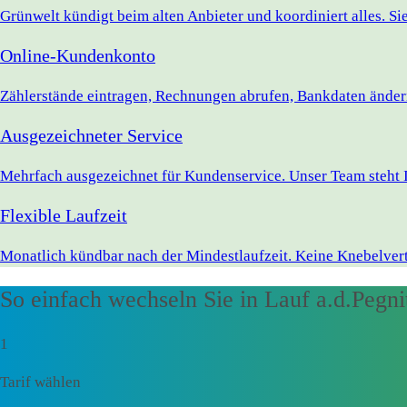
Grünwelt kündigt beim alten Anbieter und koordiniert alles. S
Online-Kundenkonto
Zählerstände eintragen, Rechnungen abrufen, Bankdaten ändern 
Ausgezeichneter Service
Mehrfach ausgezeichnet für Kundenservice. Unser Team steht Ih
Flexible Laufzeit
Monatlich kündbar nach der Mindestlaufzeit. Keine Knebelvert
So einfach wechseln Sie in Lauf a.d.Pegni
1
Tarif wählen