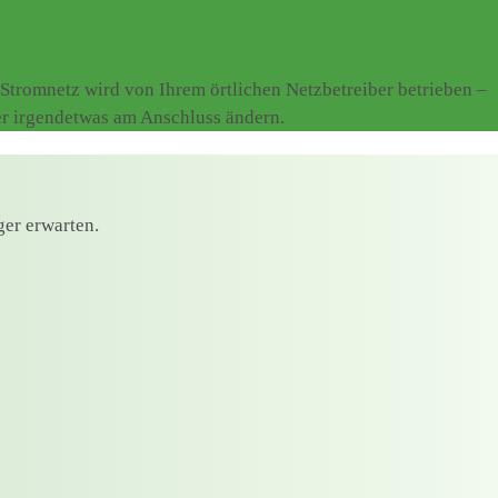
Stromnetz wird von Ihrem örtlichen Netzbetreiber betrieben –
er irgendetwas am Anschluss ändern.
ger erwarten.