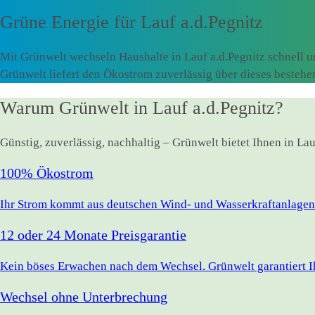
Grüne Energie für
Lauf a.d.Pegnitz
Mit Grünwelt wechseln Haushalte in Lauf a.d.Pegnitz schnell 
Grünwelt liefert den Ökostrom zuverlässig über dieses besteh
Warum Grünwelt in Lauf a.d.Pegnitz?
Günstig, zuverlässig, nachhaltig – Grünwelt bietet Ihnen in La
100% Ökostrom
Ihr Strom kommt aus deutschen Wind- und Wasserkraftanlagen.
12 oder 24 Monate Preisgarantie
Kein böses Erwachen nach dem Wechsel. Grünwelt garantiert Ihr
Wechsel ohne Unterbrechung