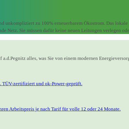
und unkompliziert zu 100% erneuerbarem Ökostrom. Das lokale 
ende Netz. Sie müssen dafür keine neuen Leitungen verlegen od
uf a.d.Pegnitz alles, was Sie von einem modernen Energieversor
 TÜV-zertifiziert und ok-Power-geprüft.
en Arbeitspreis je nach Tarif für volle 12 oder 24 Monate.