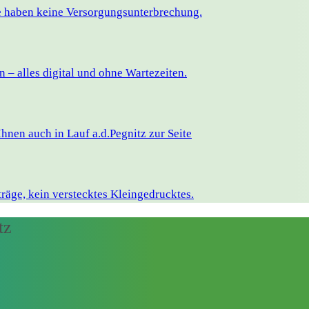
ie haben keine Versorgungsunterbrechung.
– alles digital und ohne Wartezeiten.
nen auch in Lauf a.d.Pegnitz zur Seite
räge, kein verstecktes Kleingedrucktes.
tz