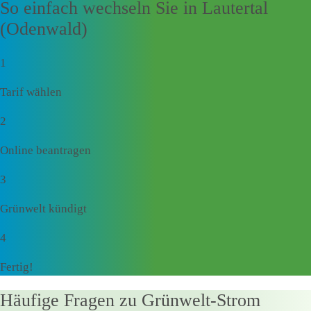
So einfach wechseln Sie in Lautertal
(Odenwald)
1
Tarif wählen
2
Online beantragen
3
Grünwelt kündigt
4
Fertig!
Häufige Fragen zu Grünwelt-Strom