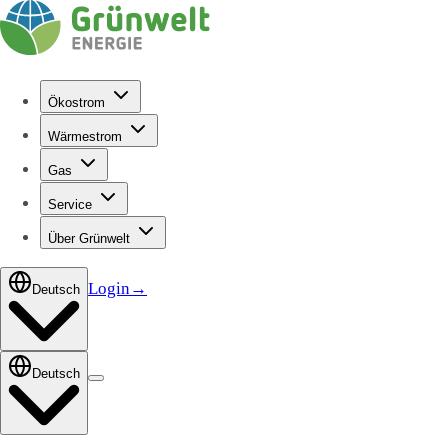
Ökostrom
Wärmestrom
Gas
Service
Über Grünwelt
Login
→
Deutsch
Deutsch