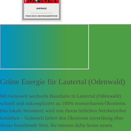
Grüne Energie für
Lautertal (Odenwald)
Mit Grünwelt wechseln Haushalte in Lautertal (Odenwald)
schnell und unkompliziert zu 100% erneuerbarem Ökostrom.
Das lokale Stromnetz wird von Ihrem örtlichen Netzbetreiber
betrieben – Grünwelt liefert den Ökostrom zuverlässig über
dieses bestehende Netz. Sie müssen dafür keine neuen