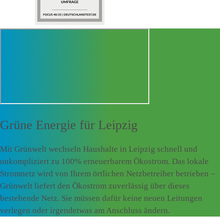
Grüne Energie für
Leipzig
Mit Grünwelt wechseln Haushalte in Leipzig schnell und
unkompliziert zu 100% erneuerbarem Ökostrom. Das lokale
Stromnetz wird von Ihrem örtlichen Netzbetreiber betrieben –
Grünwelt liefert den Ökostrom zuverlässig über dieses
bestehende Netz. Sie müssen dafür keine neuen Leitungen
verlegen oder irgendetwas am Anschluss ändern.