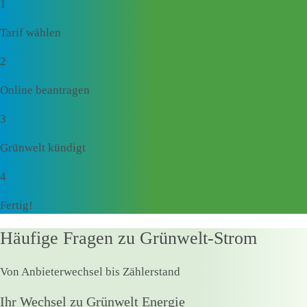
1
Tarif wählen
2
Online beantragen
3
Grünwelt kündigt
4
Fertig!
Häufige Fragen zu Grünwelt-Strom
Von Anbieterwechsel bis Zählerstand
Ihr Wechsel zu Grünwelt Energie