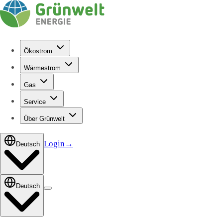
Ökostrom
Wärmestrom
Gas
Service
Über Grünwelt
Login
→
Deutsch
Deutsch