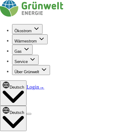
Ökostrom
Wärmestrom
Gas
Service
Über Grünwelt
Login
→
Deutsch
Deutsch