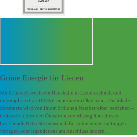
Grüne Energie für
Lienen
Mit Grünwelt wechseln Haushalte in Lienen schnell und
unkompliziert zu 100% erneuerbarem Ökostrom. Das lokale
Stromnetz wird von Ihrem örtlichen Netzbetreiber betrieben –
Grünwelt liefert den Ökostrom zuverlässig über dieses
bestehende Netz. Sie müssen dafür keine neuen Leitungen
verlegen oder irgendetwas am Anschluss ändern.