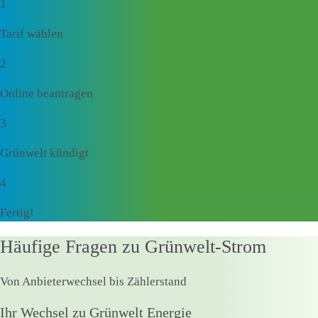
1
Tarif wählen
2
Online beantragen
3
Grünwelt kündigt
4
Fertig!
Häufige Fragen zu Grünwelt-Strom
Von Anbieterwechsel bis Zählerstand
Ihr Wechsel zu Grünwelt Energie