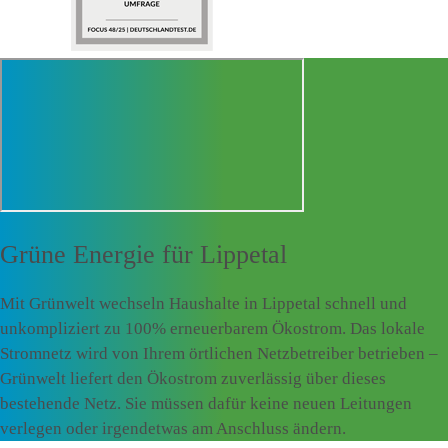
Grüne Energie für
Lippetal
Mit Grünwelt wechseln Haushalte in Lippetal schnell und
unkompliziert zu 100% erneuerbarem Ökostrom. Das lokale
Stromnetz wird von Ihrem örtlichen Netzbetreiber betrieben –
Grünwelt liefert den Ökostrom zuverlässig über dieses
bestehende Netz. Sie müssen dafür keine neuen Leitungen
verlegen oder irgendetwas am Anschluss ändern.