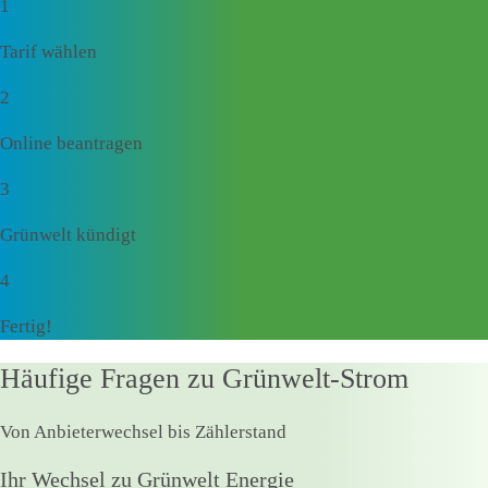
1
Tarif wählen
2
Online beantragen
3
Grünwelt kündigt
4
Fertig!
Häufige Fragen zu Grünwelt-Strom
Von Anbieterwechsel bis Zählerstand
Ihr Wechsel zu Grünwelt Energie