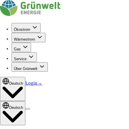
Ökostrom
Wärmestrom
Gas
Service
Über Grünwelt
Login
→
Deutsch
Deutsch