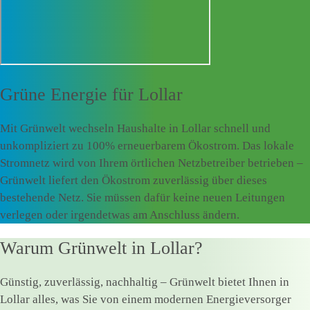
Grüne Energie für
Lollar
Mit Grünwelt wechseln Haushalte in Lollar schnell und
unkompliziert zu 100% erneuerbarem Ökostrom. Das lokale
Stromnetz wird von Ihrem örtlichen Netzbetreiber betrieben –
Grünwelt liefert den Ökostrom zuverlässig über dieses
bestehende Netz. Sie müssen dafür keine neuen Leitungen
verlegen oder irgendetwas am Anschluss ändern.
Warum Grünwelt in Lollar?
Günstig, zuverlässig, nachhaltig – Grünwelt bietet Ihnen in
Lollar alles, was Sie von einem modernen Energieversorger