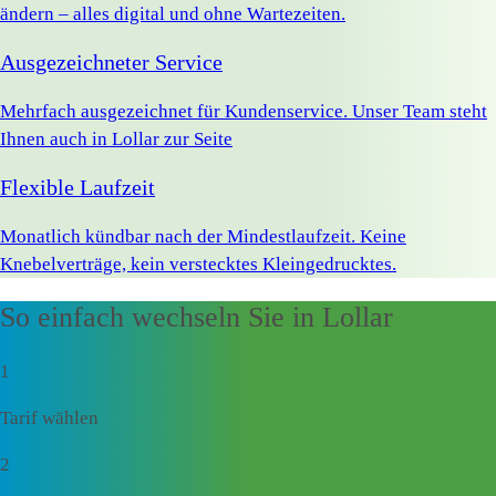
ändern – alles digital und ohne Wartezeiten.
Ausgezeichneter Service
Mehrfach ausgezeichnet für Kundenservice. Unser Team steht
Ihnen auch in Lollar zur Seite
Flexible Laufzeit
Monatlich kündbar nach der Mindestlaufzeit. Keine
Knebelverträge, kein verstecktes Kleingedrucktes.
So einfach wechseln Sie in Lollar
1
Tarif wählen
2