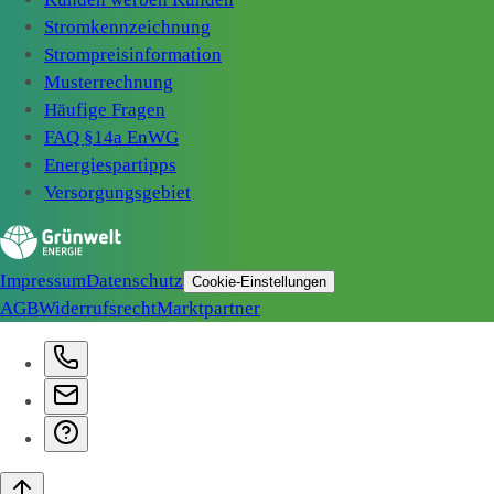
Stromkennzeichnung
Strompreisinformation
Musterrechnung
Häufige Fragen
FAQ §14a EnWG
Energiespartipps
Versorgungsgebiet
Impressum
Datenschutz
Cookie-Einstellungen
AGB
Widerrufsrecht
Marktpartner