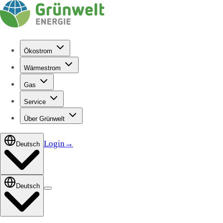
Ökostrom
Wärmestrom
Gas
Service
Über Grünwelt
Login
→
Deutsch
Deutsch