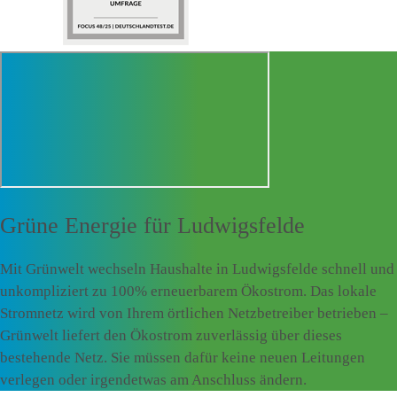
Grüne Energie für
Ludwigsfelde
Mit Grünwelt wechseln Haushalte in Ludwigsfelde schnell und
unkompliziert zu 100% erneuerbarem Ökostrom. Das lokale
Stromnetz wird von Ihrem örtlichen Netzbetreiber betrieben –
Grünwelt liefert den Ökostrom zuverlässig über dieses
bestehende Netz. Sie müssen dafür keine neuen Leitungen
verlegen oder irgendetwas am Anschluss ändern.