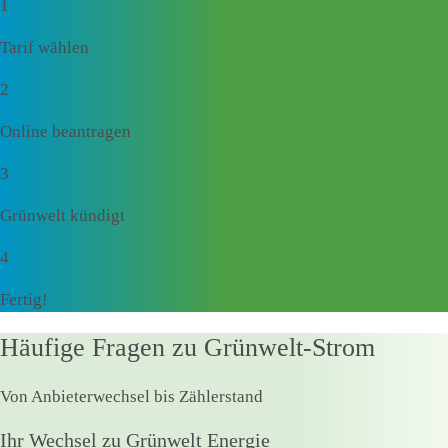
1
Tarif wählen
2
Online beantragen
3
Grünwelt kündigt
4
Fertig!
Häufige Fragen zu Grünwelt-Strom
Von Anbieterwechsel bis Zählerstand
Ihr Wechsel zu Grünwelt Energie