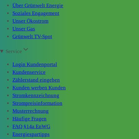
Über Grünwelt Energie
Soziales Engagement
Unser Ökostrom
Unser Gas
Grünwelt TV-Spot
Service
Login Kundenportal
Kundenservice
Zählerstand eingeben
Kunden werben Kunden
Stromkennzeichnung
Strompreisinformation
Musterrechnung
Häufige Fragen
FAQ §14a EnWG
Energiespartipps