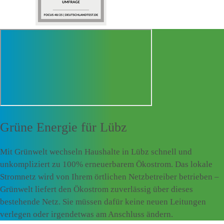
Grüne Energie für
Lübz
Mit Grünwelt wechseln Haushalte in Lübz schnell und
unkompliziert zu 100% erneuerbarem Ökostrom. Das lokale
Stromnetz wird von Ihrem örtlichen Netzbetreiber betrieben –
Grünwelt liefert den Ökostrom zuverlässig über dieses
bestehende Netz. Sie müssen dafür keine neuen Leitungen
verlegen oder irgendetwas am Anschluss ändern.