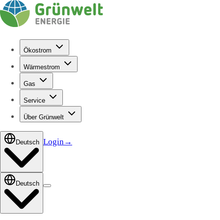
Ökostrom
Wärmestrom
Gas
Service
Über Grünwelt
Login
→
Deutsch
Deutsch