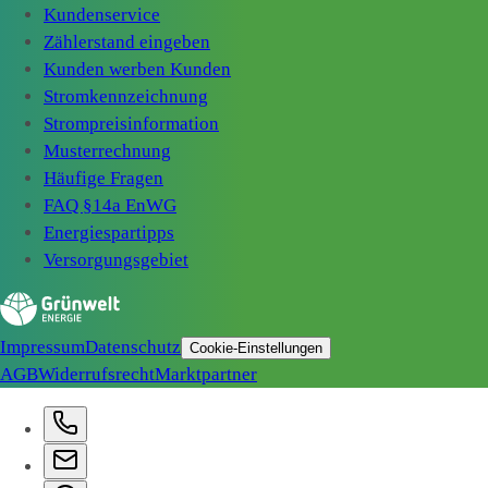
Kundenservice
Zählerstand eingeben
Kunden werben Kunden
Stromkennzeichnung
Strompreisinformation
Musterrechnung
Häufige Fragen
FAQ §14a EnWG
Energiespartipps
Versorgungsgebiet
Impressum
Datenschutz
Cookie-Einstellungen
AGB
Widerrufsrecht
Marktpartner