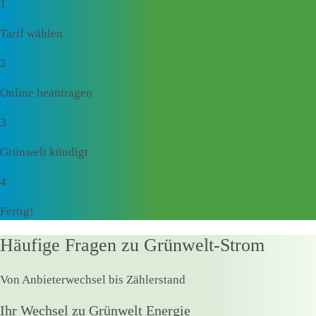
1
Tarif wählen
2
Online beantragen
3
Grünwelt kündigt
4
Fertig!
Häufige Fragen zu Grünwelt-Strom
Von Anbieterwechsel bis Zählerstand
Ihr Wechsel zu Grünwelt Energie