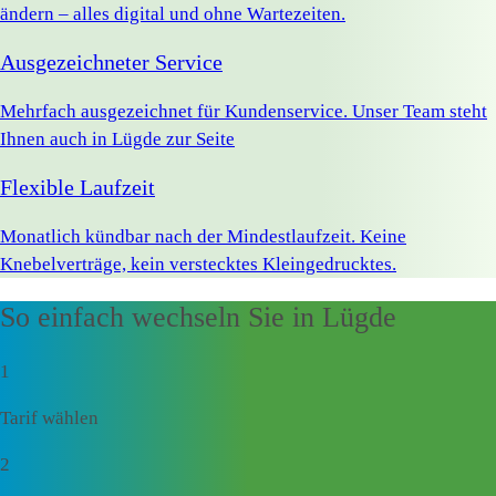
ändern – alles digital und ohne Wartezeiten.
Ausgezeichneter Service
Mehrfach ausgezeichnet für Kundenservice. Unser Team steht
Ihnen auch in Lügde zur Seite
Flexible Laufzeit
Monatlich kündbar nach der Mindestlaufzeit. Keine
Knebelverträge, kein verstecktes Kleingedrucktes.
So einfach wechseln Sie in Lügde
1
Tarif wählen
2