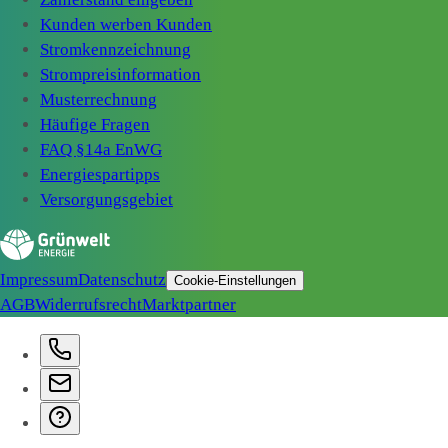
Kunden werben Kunden
Stromkennzeichnung
Strompreisinformation
Musterrechnung
Häufige Fragen
FAQ §14a EnWG
Energiespartipps
Versorgungsgebiet
Impressum
Datenschutz
Cookie-Einstellungen
AGB
Widerrufsrecht
Marktpartner