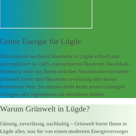
Grüne Energie für
Lügde
Mit Grünwelt wechseln Haushalte in Lügde schnell und
unkompliziert zu 100% erneuerbarem Ökostrom. Das lokale
Stromnetz wird von Ihrem örtlichen Netzbetreiber betrieben –
Grünwelt liefert den Ökostrom zuverlässig über dieses
bestehende Netz. Sie müssen dafür keine neuen Leitungen
verlegen oder irgendetwas am Anschluss ändern.
Warum Grünwelt in Lügde?
Günstig, zuverlässig, nachhaltig – Grünwelt bietet Ihnen in
Lügde alles, was Sie von einem modernen Energieversorger