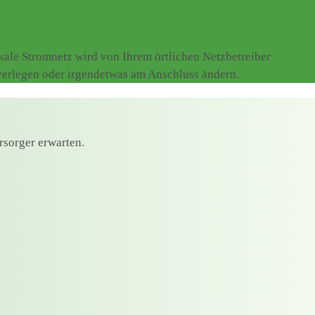
ale Stromnetz wird von Ihrem örtlichen Netzbetreiber
 verlegen oder irgendetwas am Anschluss ändern.
rsorger erwarten.