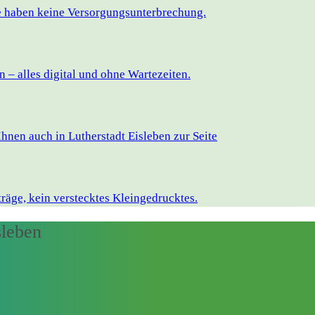
ie haben keine Versorgungsunterbrechung.
– alles digital und ohne Wartezeiten.
hnen auch in Lutherstadt Eisleben zur Seite
räge, kein verstecktes Kleingedrucktes.
sleben