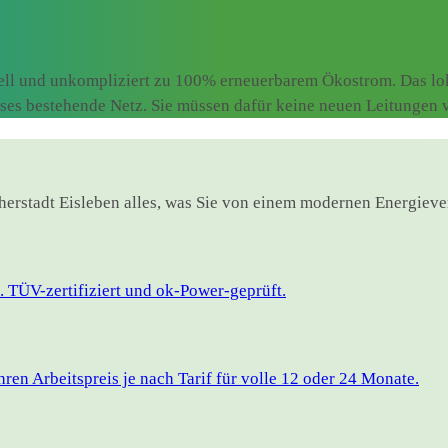
ell und unkompliziert zu 100% erneuerbarem Ökostrom. Das lok
ieses bestehende Netz. Sie müssen dafür keine neuen Leitungen
therstadt Eisleben alles, was Sie von einem modernen Energieve
 TÜV-zertifiziert und ok-Power-geprüft.
en Arbeitspreis je nach Tarif für volle 12 oder 24 Monate.