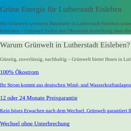
Grüne Energie für
Lutherstadt Eisleben
Mit Grünwelt wechseln Haushalte in Lutherstadt Eisleben schn
betrieben – Grünwelt liefert den Ökostrom zuverlässig über d
Warum Grünwelt in Lutherstadt Eisleben?
Günstig, zuverlässig, nachhaltig – Grünwelt bietet Ihnen in Lu
100% Ökostrom
Ihr Strom kommt aus deutschen Wind- und Wasserkraftanlagen.
12 oder 24 Monate Preisgarantie
Kein böses Erwachen nach dem Wechsel. Grünwelt garantiert Ihr
Wechsel ohne Unterbrechung