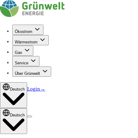
Ökostrom
Wärmestrom
Gas
Service
Über Grünwelt
Login
→
Deutsch
Deutsch