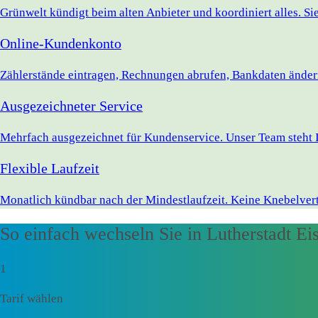
Grünwelt kündigt beim alten Anbieter und koordiniert alles. S
Online-Kundenkonto
Zählerstände eintragen, Rechnungen abrufen, Bankdaten ändern 
Ausgezeichneter Service
Mehrfach ausgezeichnet für Kundenservice. Unser Team steht I
Flexible Laufzeit
Monatlich kündbar nach der Mindestlaufzeit. Keine Knebelvert
So einfach wechseln Sie in Lutherstadt Ei
1
Tarif wählen