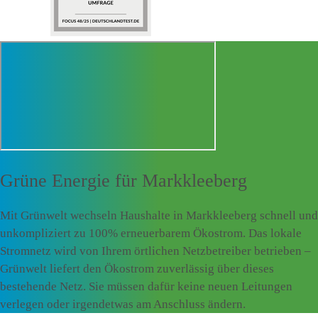
Grüne Energie für
Markkleeberg
Mit Grünwelt wechseln Haushalte in Markkleeberg schnell und
unkompliziert zu 100% erneuerbarem Ökostrom. Das lokale
Stromnetz wird von Ihrem örtlichen Netzbetreiber betrieben –
Grünwelt liefert den Ökostrom zuverlässig über dieses
bestehende Netz. Sie müssen dafür keine neuen Leitungen
verlegen oder irgendetwas am Anschluss ändern.