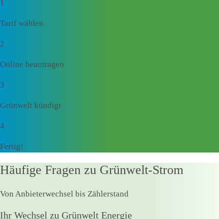
1
Tarif wählen
2
Online beantragen
3
Grünwelt kündigt
4
Fertig!
Häufige Fragen zu Grünwelt-Strom
Von Anbieterwechsel bis Zählerstand
Ihr Wechsel zu Grünwelt Energie