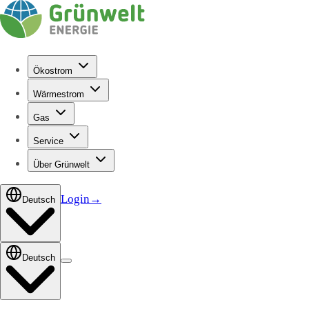
Ökostrom
Wärmestrom
Gas
Service
Über Grünwelt
Login
→
Deutsch
Deutsch