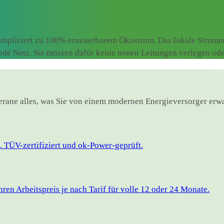
mpliziert zu 100% erneuerbarem Ökostrom. Das lokale Stromnet
ende Netz. Sie müssen dafür keine neuen Leitungen verlegen od
eerane alles, was Sie von einem modernen Energieversorger erwa
 TÜV-zertifiziert und ok-Power-geprüft.
en Arbeitspreis je nach Tarif für volle 12 oder 24 Monate.