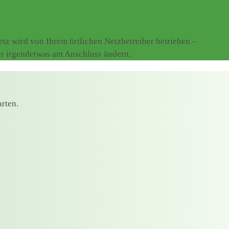
z wird von Ihrem örtlichen Netzbetreiber betrieben –
er irgendetwas am Anschluss ändern.
rten.