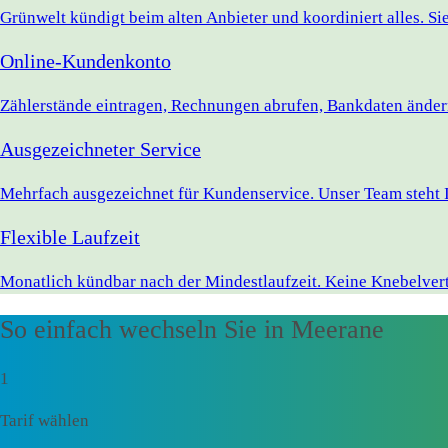
Grünwelt kündigt beim alten Anbieter und koordiniert alles. S
Online-Kundenkonto
Zählerstände eintragen, Rechnungen abrufen, Bankdaten ändern 
Ausgezeichneter Service
Mehrfach ausgezeichnet für Kundenservice. Unser Team steht 
Flexible Laufzeit
Monatlich kündbar nach der Mindestlaufzeit. Keine Knebelvert
So einfach wechseln Sie in Meerane
1
Tarif wählen