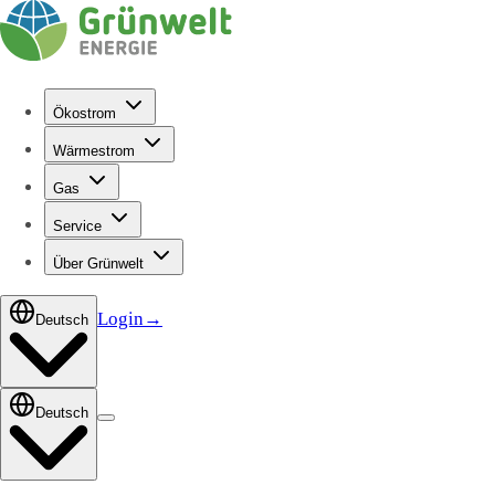
Ökostrom
Wärmestrom
Gas
Service
Über Grünwelt
Login
→
Deutsch
Deutsch