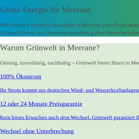
Grüne Energie für
Meerane
Mit Grünwelt wechseln Haushalte in Meerane schnell und unko
Grünwelt liefert den Ökostrom zuverlässig über dieses besteh
Warum Grünwelt in Meerane?
Günstig, zuverlässig, nachhaltig – Grünwelt bietet Ihnen in M
100% Ökostrom
Ihr Strom kommt aus deutschen Wind- und Wasserkraftanlagen.
12 oder 24 Monate Preisgarantie
Kein böses Erwachen nach dem Wechsel. Grünwelt garantiert Ihr
Wechsel ohne Unterbrechung