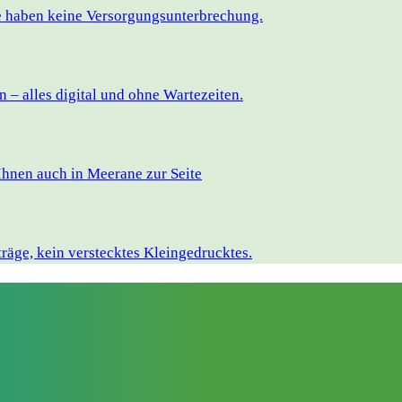
ie haben keine Versorgungsunterbrechung.
– alles digital und ohne Wartezeiten.
Ihnen auch in Meerane zur Seite
räge, kein verstecktes Kleingedrucktes.