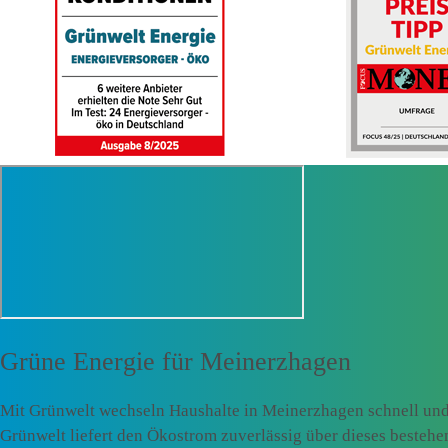
Grüne Energie für
Meinerzhagen
Mit Grünwelt wechseln Haushalte in Meinerzhagen schnell und
Grünwelt liefert den Ökostrom zuverlässig über dieses besteh