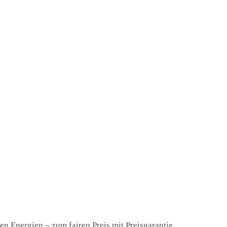
n Energien – zum fairen Preis mit Preisgarantie.