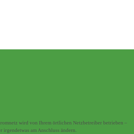
omnetz wird von Ihrem örtlichen Netzbetreiber betrieben –
er irgendetwas am Anschluss ändern.