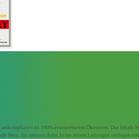
 unkompliziert zu 100% erneuerbarem Ökostrom. Das lokale Str
ende Netz. Sie müssen dafür keine neuen Leitungen verlegen od