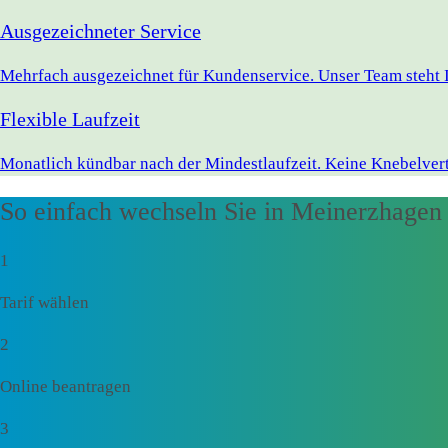
Ausgezeichneter Service
Mehrfach ausgezeichnet für Kundenservice. Unser Team steht 
Flexible Laufzeit
Monatlich kündbar nach der Mindestlaufzeit. Keine Knebelvert
So einfach wechseln Sie in Meinerzhagen
1
Tarif wählen
2
Online beantragen
3