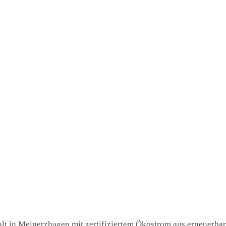
lt in Meinerzhagen mit zertifiziertem Ökostrom aus erneuerbare