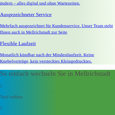
ändern – alles digital und ohne Wartezeiten.
Ausgezeichneter Service
Mehrfach ausgezeichnet für Kundenservice. Unser Team steht
Ihnen auch in Mellrichstadt zur Seite
Flexible Laufzeit
Monatlich kündbar nach der Mindestlaufzeit. Keine
Knebelverträge, kein verstecktes Kleingedrucktes.
So einfach wechseln Sie in Mellrichstadt
1
Tarif wählen
2