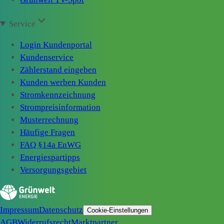
Service
Login Kundenportal
Kundenservice
Zählerstand eingeben
Kunden werben Kunden
Stromkennzeichnung
Strompreisinformation
Musterrechnung
Häufige Fragen
FAQ §14a EnWG
Energiespartipps
Versorgungsgebiet
Impressum
Datenschutz
Cookie-Einstellungen
AGB
Widerrufsrecht
Marktpartner