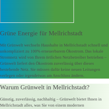
Grüne Energie für
Mellrichstadt
Mit Grünwelt wechseln Haushalte in Mellrichstadt schnell und
unkompliziert zu 100% erneuerbarem Ökostrom. Das lokale
Stromnetz wird von Ihrem örtlichen Netzbetreiber betrieben –
Grünwelt liefert den Ökostrom zuverlässig über dieses
bestehende Netz. Sie müssen dafür keine neuen Leitungen
verlegen oder irgendetwas am Anschluss ändern.
Warum Grünwelt in Mellrichstadt?
Günstig, zuverlässig, nachhaltig – Grünwelt bietet Ihnen in
Mellrichstadt alles, was Sie von einem modernen