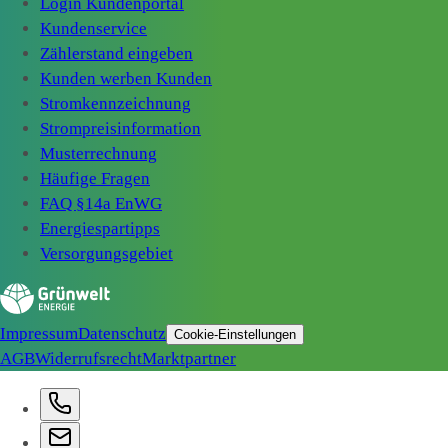
Login Kundenportal
Kundenservice
Zählerstand eingeben
Kunden werben Kunden
Stromkennzeichnung
Strompreisinformation
Musterrechnung
Häufige Fragen
FAQ §14a EnWG
Energiespartipps
Versorgungsgebiet
Impressum
Datenschutz
Cookie-Einstellungen
AGB
Widerrufsrecht
Marktpartner