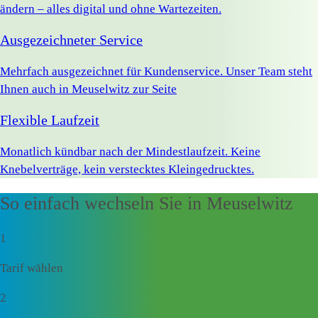
ändern – alles digital und ohne Wartezeiten.
Ausgezeichneter Service
Mehrfach ausgezeichnet für Kundenservice. Unser Team steht
Ihnen auch in Meuselwitz zur Seite
Flexible Laufzeit
Monatlich kündbar nach der Mindestlaufzeit. Keine
Knebelverträge, kein verstecktes Kleingedrucktes.
So einfach wechseln Sie in Meuselwitz
1
Tarif wählen
2