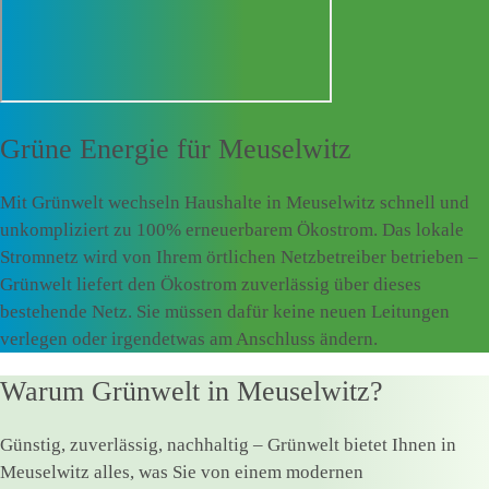
Grüne Energie für
Meuselwitz
Mit Grünwelt wechseln Haushalte in Meuselwitz schnell und
unkompliziert zu 100% erneuerbarem Ökostrom. Das lokale
Stromnetz wird von Ihrem örtlichen Netzbetreiber betrieben –
Grünwelt liefert den Ökostrom zuverlässig über dieses
bestehende Netz. Sie müssen dafür keine neuen Leitungen
verlegen oder irgendetwas am Anschluss ändern.
Warum Grünwelt in Meuselwitz?
Günstig, zuverlässig, nachhaltig – Grünwelt bietet Ihnen in
Meuselwitz alles, was Sie von einem modernen