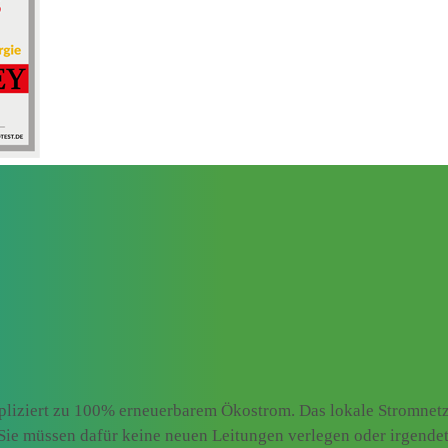
liziert zu 100% erneuerbarem Ökostrom. Das lokale Stromnetz 
. Sie müssen dafür keine neuen Leitungen verlegen oder irgend