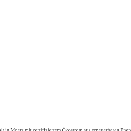
t in Moers mit zertifiziertem Ökostrom aus erneuerbaren Energi