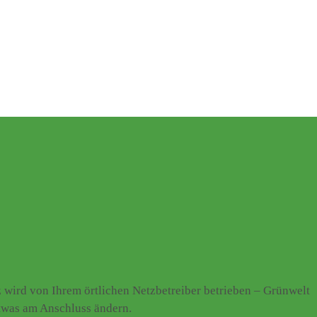
wird von Ihrem örtlichen Netzbetreiber betrieben – Grünwelt
etwas am Anschluss ändern.