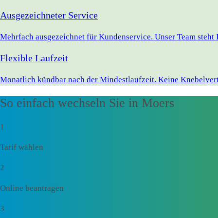
Ausgezeichneter Service
Mehrfach ausgezeichnet für Kundenservice. Unser Team steht I
Flexible Laufzeit
Monatlich kündbar nach der Mindestlaufzeit. Keine Knebelvert
So einfach wechseln Sie in Moers
1
Tarif wählen
2
Online beantragen
3