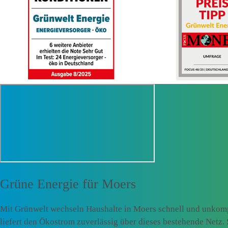
Grüne Energie für
Moers
Mit Grünwelt wechseln Haushalte in Moers schnell und unkomp
liefert den Ökostrom zuverlässig über dieses bestehende Netz