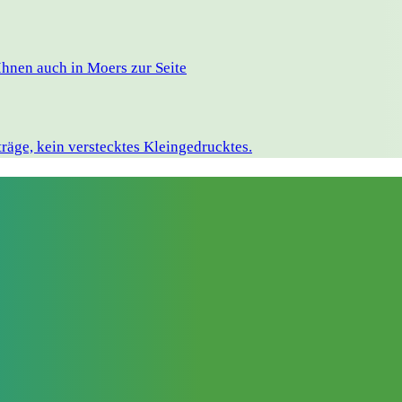
hnen auch in Moers zur Seite
räge, kein verstecktes Kleingedrucktes.