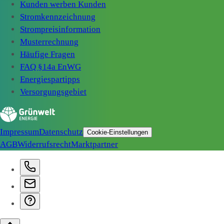
Kunden werben Kunden
Stromkennzeichnung
Strompreisinformation
Musterrechnung
Häufige Fragen
FAQ §14a EnWG
Energiespartipps
Versorgungsgebiet
Impressum
Datenschutz
Cookie-Einstellungen
AGB
Widerrufsrecht
Marktpartner