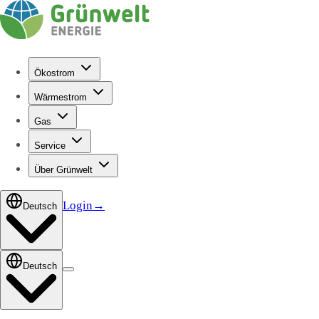
Ökostrom
Wärmestrom
Gas
Service
Über Grünwelt
Login
→
Deutsch
Deutsch