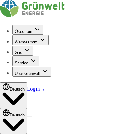
Ökostrom
Wärmestrom
Gas
Service
Über Grünwelt
Login
→
Deutsch
Deutsch