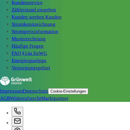
Kundenservice
Zählerstand eingeben
Kunden werben Kunden
Stromkennzeichnung
Strompreisinformation
Musterrechnung
Häufige Fragen
FAQ §14a EnWG
Energiespartipps
Versorgungsgebiet
Impressum
Datenschutz
Cookie-Einstellungen
AGB
Widerrufsrecht
Marktpartner